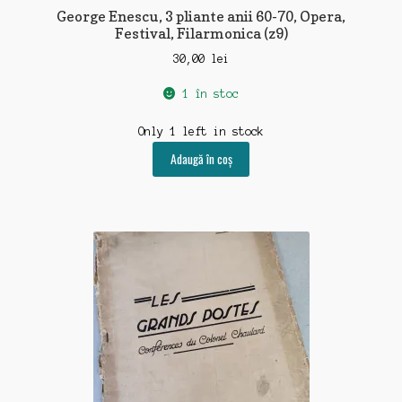
medicina-leacuri
George Enescu, 3 pliante anii 60-70, Opera,
Festival, Filarmonica (z9)
pictura-sculptura
30,00
lei
muzica-film-radio-tv
1 în stoc
propaganda-politica
Only 1 left in stock
Adaugă în coș
reclama-publicitate
sport-turism-vanatoare
timbre-plicuri-scrisori
ziare-reviste
Capsula Timpului
Blog