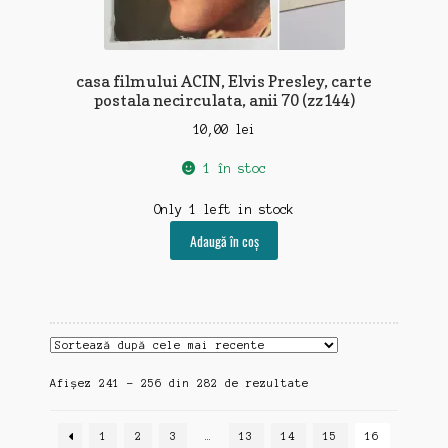
casa filmului ACIN, Elvis Presley, carte
postala necirculata, anii 70 (zz144)
10,00
lei
1 în stoc
Only 1 left in stock
Adaugă în coș
Sortat
Afișez 241 - 256 din 282 de rezultate
după
cele
1
2
3
…
13
14
15
16
mai