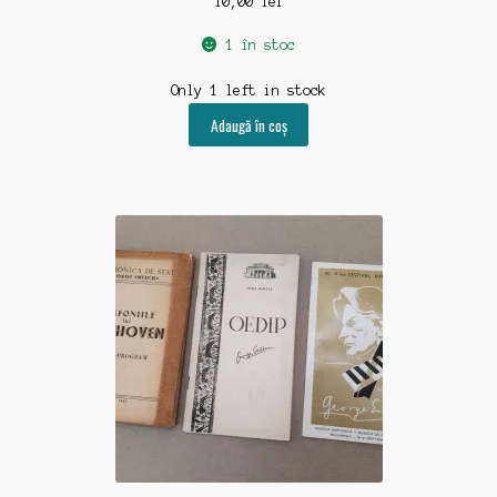
10,00
lei
decoratiuni-mobilier
1 în stoc
Only 1 left in stock
diplome-documente
Adaugă în coș
educatie-rechizite-manuale
feroviare-navale
folclor-religii-ezoterism
fotografii-negative-diapozitive
harti-planuri
jucarii-jocuri-machete
insigne-decoratii-steaguri