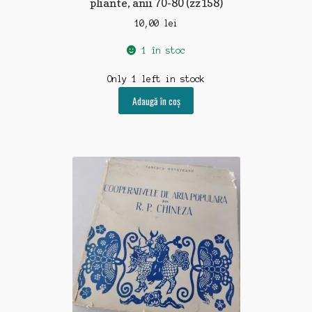
pliante, anii 70-80 (zz158)
10,00
lei
1 în stoc
Only 1 left in stock
Adaugă în coș