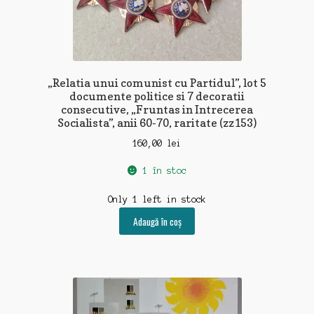
medicina-leacuri
pictura-sculptura
muzica-film-radio-tv
„Relatia unui comunist cu Partidul”, lot 5
documente politice si 7 decoratii
propaganda-politica
consecutive, „Fruntas in Intrecerea
Socialista”, anii 60-70, raritate (zz153)
reclama-publicitate
160,00
lei
sport-turism-vanatoare
1 în stoc
timbre-plicuri-scrisori
Only 1 left in stock
Adaugă în coș
ziare-reviste
Capsula Timpului
Blog