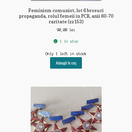
Feminism comunist, lot 6 brosuri
decoratiuni-mobilier
propaganda, rolul femeii in PCR, anii 60-70
raritate (zz153)
diplome-documente
90,00
lei
educatie-rechizite-manuale
1 în stoc
feroviare-navale
Only 1 left in stock
Adaugă în coș
folclor-religii-ezoterism
fotografii-negative-diapozitive
harti-planuri
jucarii-jocuri-machete
insigne-decoratii-steaguri