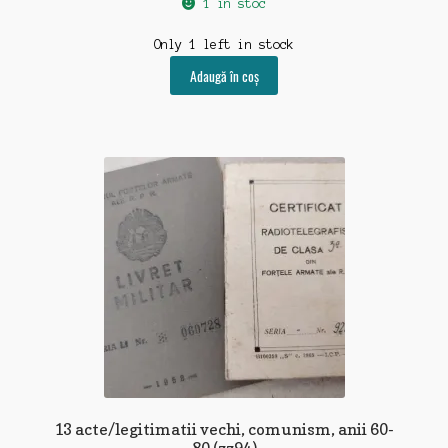
1 în stoc
Only 1 left in stock
Adaugă în coș
13 acte/legitimatii vechi, comunism, anii 60-
80 (zz94)