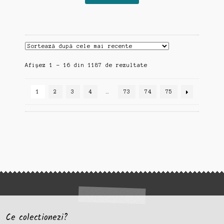
Sortat
Afișez 1 - 16 din 1187 de rezultate
după
cele
1
2
3
4
…
73
74
75
mai
recente
Ce colectionezi?