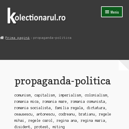
Sari
Sari
Meniu
la
la
navigare
conținut
Acasa
Prima pagină
propaganda-politica
Extinde
Magazin
meniul
copil
afise-colaje
alimente-bauturi
propaganda-politica
ambalaje-cutii
comunism, capitalism, imperialism, colonialism,
armata-razboi
romania mica, romania mare, romania comunista,
romania socialista, familia regala, dictatura,
astronomie-aviatie
ceausescu, antonescu, codreanu, bratianu, regele
mihai, regele carol, regina ana, regina maria,
auto-moto
disident, protest, miting