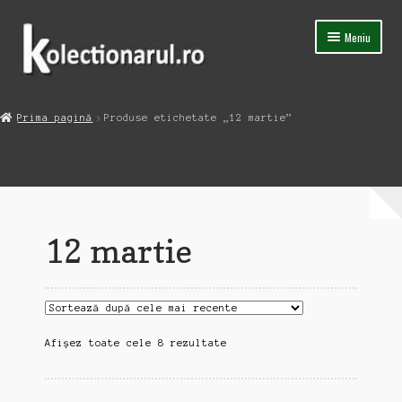
Sari
Sari
Meniu
la
la
navigare
conținut
Acasa
Prima pagină
Produse etichetate „12 martie”
Extinde
Magazin
meniul
copil
Capsula Timpului
Blog
12 martie
Contact
Sortat
Afișez toate cele 8 rezultate
după
cele
mai