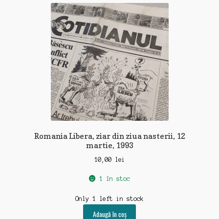
recente
Romania Libera, ziar din ziua nasterii, 12
martie, 1993
10,00
lei
1 în stoc
Only 1 left in stock
Adaugă în coș