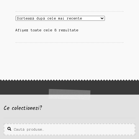
Sortat
Afișez toate cele 8 rezultate
după
cele
mai
recente
Ce colectionezi?
Caută
Caută
după: