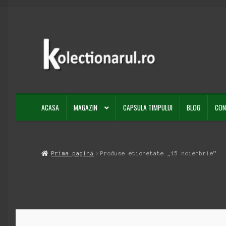
Sari
Sari
la
la
navigare
conținut
ACASA
MAGAZIN
CAPSULA TIMPULUI
BLOG
CON
Prima pagină
Produse etichetate „15 noiembrie”