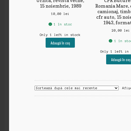
Urzica, revista veche,
CFR Bucures
15 noiembrie, 1989
Romania Mare,
camionaj, timb
10,00
lei
cfr auto, 15 no
1943, forma
1 în stoc
20,00
lei
Only 1 left in stock
1 în sto
Adaugă în coș
Only 1 left in
Adaugă în coș
Afiș