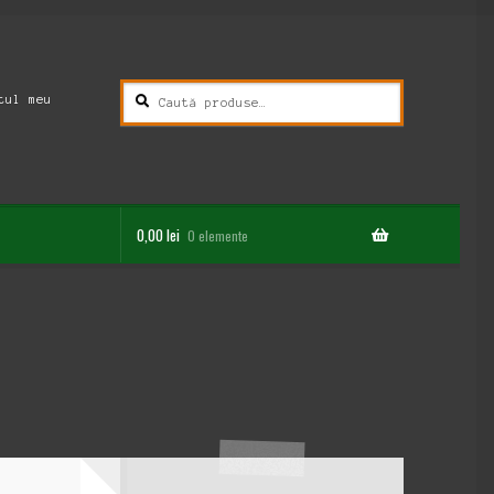
Caută
Caută
tul meu
după:
0,00
lei
0 elemente