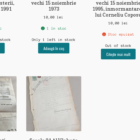
sterii,
vechi 15 noiembrie
vechi 15 noiembri
 1991
1973
1995, inmormantar
lui Corneliu Copos
10,00
lei
10,00
lei
c
1 în stoc
Stoc epuizat
 stock
Only 1 left in stock
Out of stock
Adaugă în coș
Citește mai mult