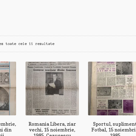
Sortat
ez toate cele 11 rezultate
după
cele
mai
recente
embrie,
Romania Libera, ziar
Sportul, suplimen
hi din
vechi, 15 noiembrie,
Fotbal, 15 noiembr
ii
1985, Ceausescu
1985