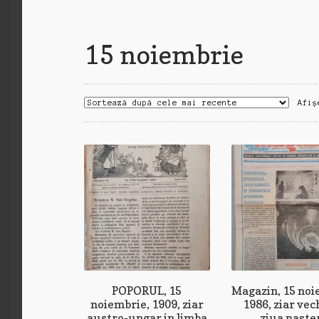
15 noiembrie
Afiș
POPORUL, 15
Magazin, 15 noi
noiembrie, 1909, ziar
1986, ziar vec
austro-ungar in limba
ziua naster