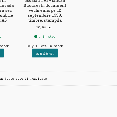
ti,
Scoala 31 Al Vlahuta
 dovada
Bucuresti, document
ru sec
vechi emis pe 12
iembrie
septembrie 1939,
t A5
timbre, stampila
20,00
lei
c
1 în stoc
 stock
Only 1 left in stock
Adaugă în coș
Sortat
ez toate cele 11 rezultate
după
cele
mai
recente