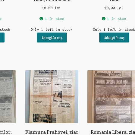
10,00
lei
10,00
lei
c
1 în stoc
1 în stoc
 stock
Only 1 left in stock
Only 1 left in stoc
Adaugă în coș
Adaugă în coș
rilor,
Flamura Prahovei, ziar
Romania Libera, zi