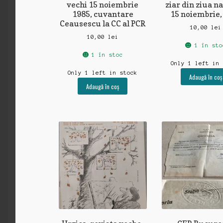
vechi 15 noiembrie
ziar din ziua na
1985, cuvantare
15 noiembrie,
Ceausescu la CC al PCR
10,00
lei
10,00
lei
1 în sto
1 în stoc
Only 1 left in
Only 1 left in stock
Adaugă în coș
Adaugă în coș