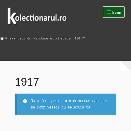
Sari
Sari
Meniu
la
la
navigare
conținut
Acasa
Prima pagină
Produse etichetate „1917”
Extinde
Magazin
meniul
copil
Capsula Timpului
Blog
1917
Contact
Nu a fost găsit niciun produs care să
se potrivească cu selecția ta.