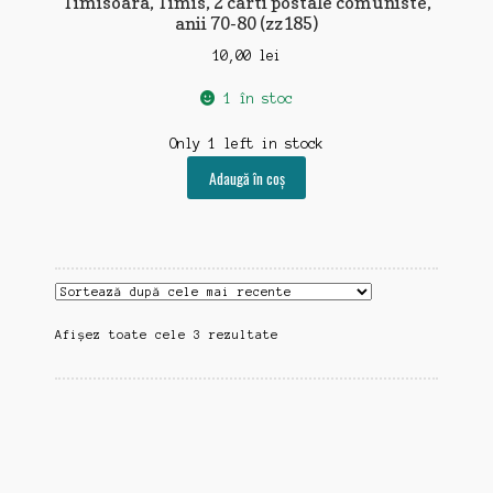
Timisoara, Timis, 2 carti postale comuniste,
anii 70-80 (zz185)
10,00
lei
1 în stoc
Only 1 left in stock
Adaugă în coș
Sortat
Afișez toate cele 3 rezultate
după
cele
mai
recente