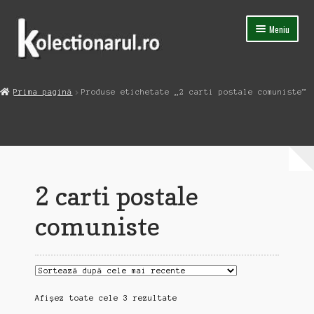
Sari
Sari
Meniu
la
la
navigare
conținut
Acasa
Prima pagină
Produse etichetate „2 carti postale comuniste”
Extinde
Magazin
meniul
copil
Capsula Timpului
Blog
2 carti postale
Contact
comuniste
Sortat
Afișez toate cele 3 rezultate
după