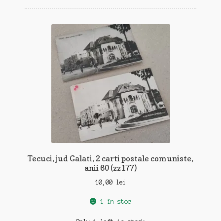
cele
mai
recente
Tecuci, jud Galati, 2 carti postale comuniste,
anii 60 (zz177)
10,00
lei
1 în stoc