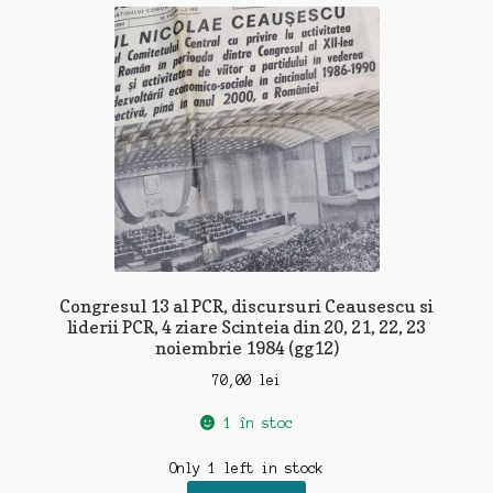
recente
Congresul 13 al PCR, discursuri Ceausescu si
liderii PCR, 4 ziare Scinteia din 20, 21, 22, 23
noiembrie 1984 (gg12)
70,00
lei
1 în stoc
Only 1 left in stock