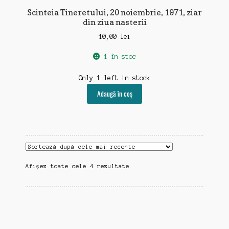
Scinteia Tineretului, 20 noiembrie, 1971, ziar
din ziua nasterii
10,00
lei
1 în stoc
Only 1 left in stock
Adaugă în coș
Sortat
Afișez toate cele 4 rezultate
după
cele
mai
recente