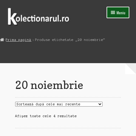
Sari
Sari
Meniu
la
la
navigare
conținut
Acasa
Prima pagină
Produse etichetate „20 noiembrie”
Extinde
Magazin
meniul
copil
Capsula Timpului
Blog
20 noiembrie
Contact
Sortat
Afișez toate cele 4 rezultate
după
cele
mai