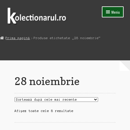
Sari
Sari
Meniu
la
la
navigare
conținut
Acasa
Prima pagină
Produse etichetate „28 noiembrie”
Extinde
Magazin
meniul
copil
Capsula Timpului
Blog
28 noiembrie
Contact
Sortat
Afișez toate cele 8 rezultate
după
cele
mai