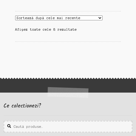
Sortat
Afișez toate cele 8 rezultate
după
cele
mai
recente
Ce colectionezi?
Caută
Caută
după: