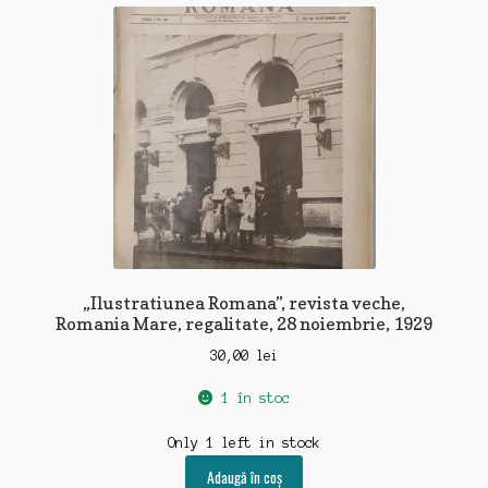
recente
„Ilustratiunea Romana”, revista veche,
Romania Mare, regalitate, 28 noiembrie, 1929
30,00
lei
1 în stoc
Only 1 left in stock
Adaugă în coș