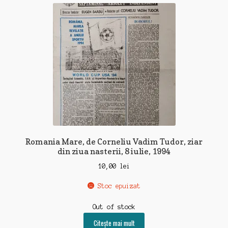
recente
Romania Mare, de Corneliu Vadim Tudor, ziar
din ziua nasterii, 8 iulie, 1994
10,00
lei
Stoc epuizat
Out of stock
Citește mai mult