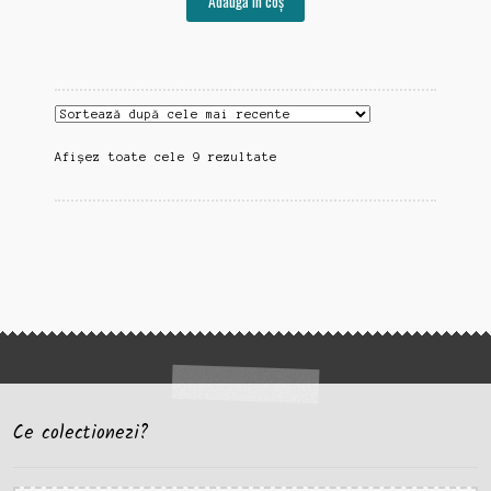
Adaugă în coș
Sortat
Afișez toate cele 9 rezultate
după
cele
mai
recente
Ce colectionezi?