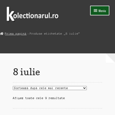
Sari
Sari
Meniu
la
la
navigare
conținut
Acasa
Prima pagină
Produse etichetate „8 iulie”
Extinde
Magazin
meniul
copil
Capsula Timpului
Blog
8 iulie
Contact
Sortat
Afișez toate cele 9 rezultate
după
cele
mai