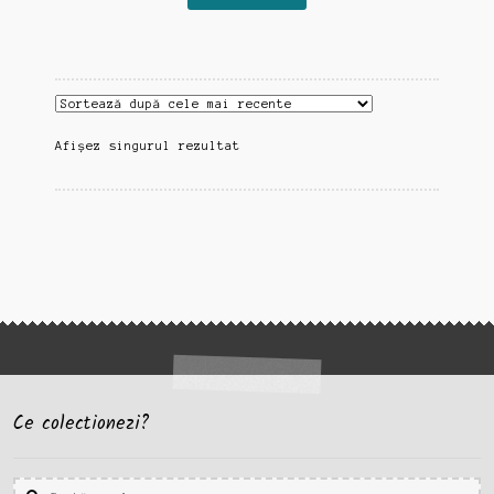
Afișez singurul rezultat
Ce colectionezi?
Caută
Caută