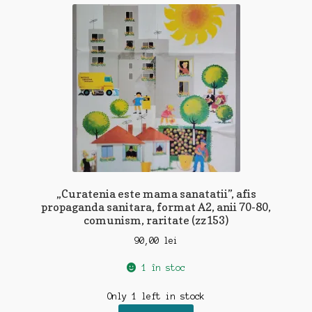
recente
„Curatenia este mama sanatatii”, afis
propaganda sanitara, format A2, anii 70-80,
comunism, raritate (zz153)
90,00
lei
1 în stoc
Only 1 left in stock