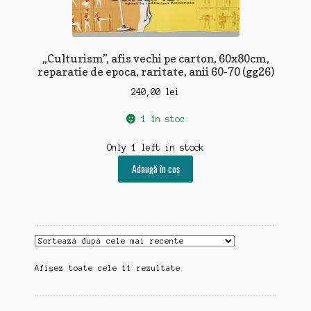
„Culturism”, afis vechi pe carton, 60x80cm,
reparatie de epoca, raritate, anii 60-70 (gg26)
240,00
lei
1 în stoc
Only 1 left in stock
Adaugă în coș
Sortat
Afișez toate cele 11 rezultate
după
cele
mai