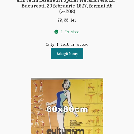
afis vechi „Ateneul Popular Natalia Penozzi”,
Bucuresti, 20 februarie 1927, format A5
(zz208)
70,00
lei
1 în stoc
Only 1 left in stock
Adaugă în coș