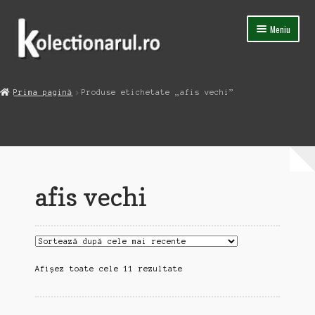
Sari
Sari
Meniu
la
la
navigare
conținut
Acasa
Prima pagină
Produse etichetate „afis vechi”
Extinde
Magazin
meniul
copil
Capsula Timpului
Blog
afis vechi
Contact
Sortat
Afișez toate cele 11 rezultate
după
cele
mai