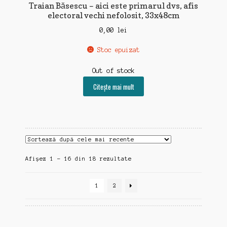
Traian Băsescu – aici este primarul dvs, afis
electoral vechi nefolosit, 33x48cm
0,00
lei
Stoc epuizat
Out of stock
Citește mai mult
Sortat
Afișez 1 - 16 din 18 rezultate
după
cele
1
2
mai
recente