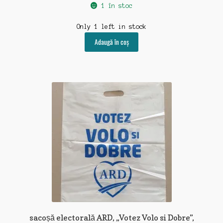
1 în stoc
Only 1 left in stock
Adaugă în coș
sacoșă electorală ARD, „Votez Volo si Dobre”,