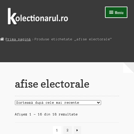
Sari
Sari
Meniu
la
la
navigare
conținut
Acasa
Prima pagină
Produse etichetate „afise electorale”
Extinde
Magazin
meniul
copil
Capsula Timpului
Blog
afise electorale
Contact
Sortat
Afișez 1 - 16 din 18 rezultate
după
cele
1
2
mai