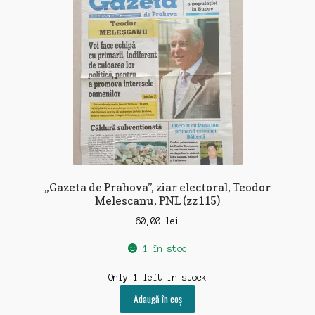
„Gazeta de Prahova”, ziar electoral, Teodor
Melescanu, PNL (zz115)
60,00
lei
1 în stoc
Only 1 left in stock
Adaugă în coș