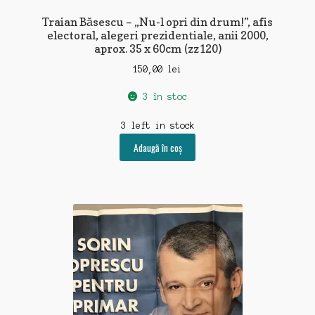
Traian Băsescu – „Nu-l opri din drum!”, afis
electoral, alegeri prezidentiale, anii 2000,
aprox. 35 x 60cm (zz120)
150,00
lei
3 în stoc
3 left in stock
Adaugă în coș