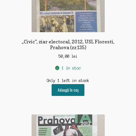
„Civic”, ziar electoral, 2012, USL Floresti,
Prahova (zz135)
50,00
lei
1 în stoc
Only 1 left in stock
Adaugă în coș