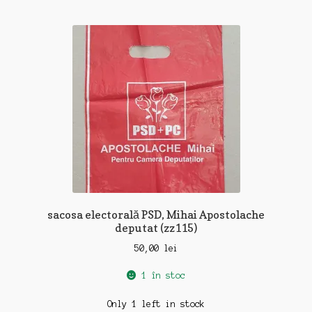
sacosa electorală PSD, Mihai Apostolache
deputat (zz115)
50,00
lei
1 în stoc
Only 1 left in stock