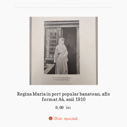
recente
Regina Maria in port popular banatean, afis
format A4, anii 1910
0,00
lei
Stoc epuizat