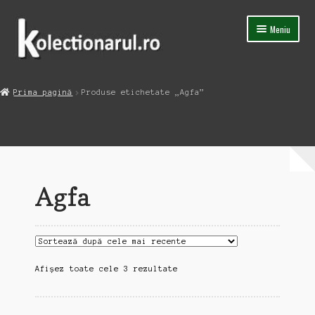
Sari
Sari
Meniu
la
la
navigare
conținut
Acasa
Prima pagină
Produse etichetate „Agfa”
Extinde
Magazin
meniul
copil
Capsula Timpului
Blog
Agfa
Contact
Sortat
Afișez toate cele 3 rezultate
după
cele
mai