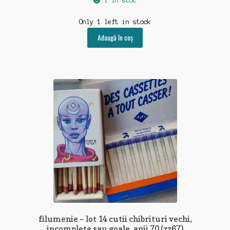
1 în stoc
Only 1 left in stock
Adaugă în coș
filumenie – lot 14 cutii chibrituri vechi,
incomplete sau goale, anii 70 (zz67)