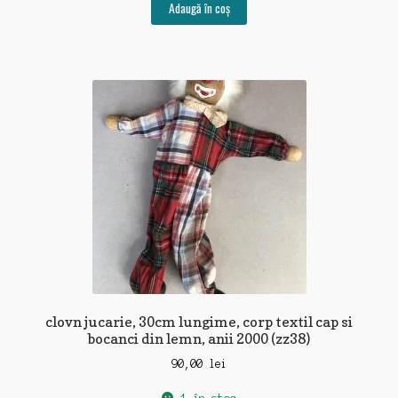
Adaugă în coș
clovn jucarie, 30cm lungime, corp textil cap si
bocanci din lemn, anii 2000 (zz38)
90,00
lei