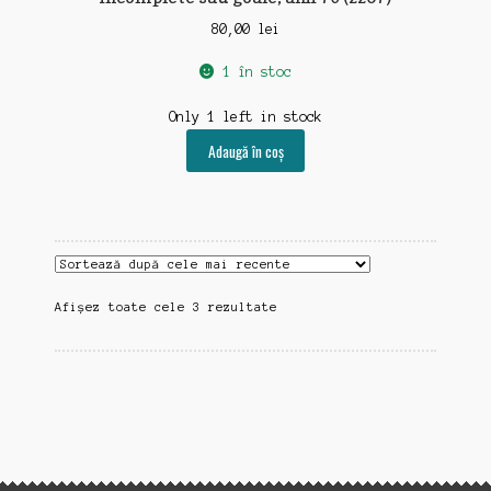
80,00
lei
1 în stoc
Only 1 left in stock
Adaugă în coș
Sortat
Afișez toate cele 3 rezultate
după
cele
mai
recente