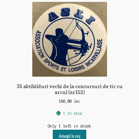
recente
35 abtibilduri vechi de la concursuri de tir cu
arcul (zz152)
160,00
lei
1 în stoc
Only 1 left in stock
Adaugă în coș