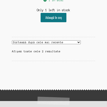
1 în stoc
Only 1 left in stock
Adaugă în coș
Sortat
Afișez toate cele 2 rezultate
după
cele
mai
recente