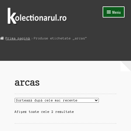
Sari
Sari
Meniu
la
la
navigare
conținut
Acasa
Prima pagină
Produse etichetate „arcas”
Extinde
Magazin
meniul
copil
Capsula Timpului
Blog
arcas
Contact
Sortat
Afișez toate cele 2 rezultate
după
cele
mai