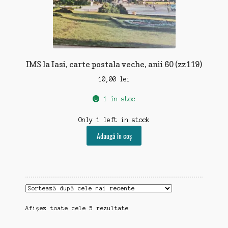
IMS la Iasi, carte postala veche, anii 60 (zz119)
10,00
lei
1 în stoc
Only 1 left in stock
Adaugă în coș
Sortat
Afișez toate cele 5 rezultate
după
cele