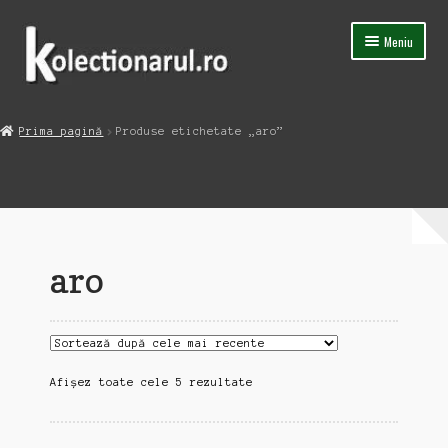
Sari
Sari
Meniu
la
la
navigare
conținut
Acasa
Prima pagină
Produse etichetate „aro”
Extinde
Magazin
meniul
copil
Capsula Timpului
Blog
aro
Contact
Sortat
Afișez toate cele 5 rezultate
după
cele
mai