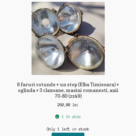
recente
6 faruri rotunde + un stop (Elba Timisoara) +
oglinda + 3 claxoane, masini romanesti, anii
70-80 (zz49)
260,00
lei
1 în stoc
Only 1 left in stock