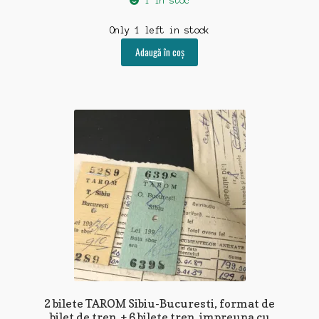
1 în stoc
Only 1 left in stock
Adaugă în coș
2 bilete TAROM Sibiu-Bucuresti, format de
bilet de tren, + 6 bilete tren, impreuna cu