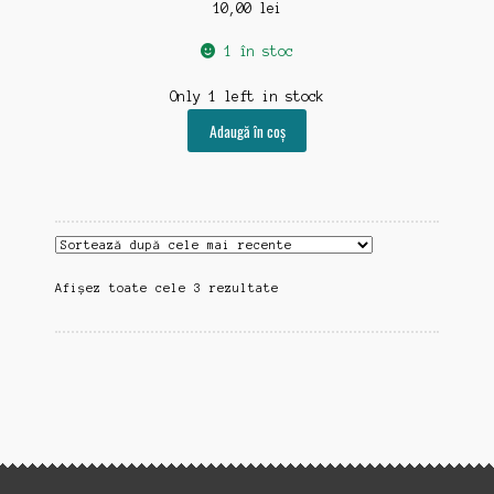
10,00
lei
1 în stoc
Only 1 left in stock
Adaugă în coș
Sortat
Afișez toate cele 3 rezultate
după
cele
mai
recente