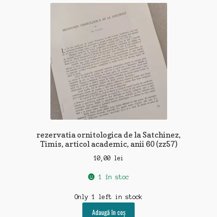
recente
rezervatia ornitologica de la Satchinez,
Timis, articol academic, anii 60 (zz57)
10,00
lei
1 în stoc
Only 1 left in stock
Adaugă în coș