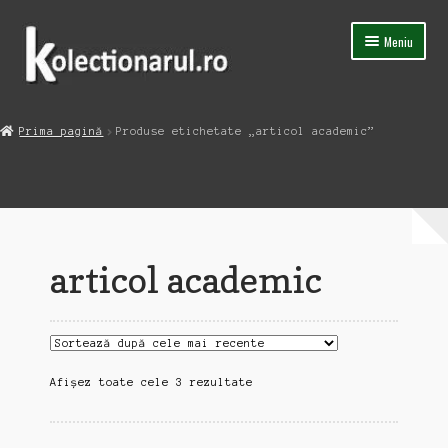
Sari
Sari
Meniu
la
la
navigare
conținut
Acasa
Prima pagină
Produse etichetate „articol academic”
Extinde
Magazin
meniul
copil
Capsula Timpului
Blog
articol academic
Contact
Sortat
Afișez toate cele 3 rezultate
după
cele
mai