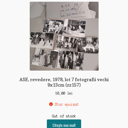
recente
ASE, revedere, 1978, lot 7 fotografii vechi
9x13cm (zz157)
10,00
lei
Stoc epuizat
Out of stock
Citește mai mult