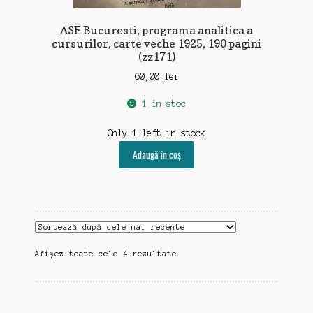
ASE Bucuresti, programa analitica a
cursurilor, carte veche 1925, 190 pagini
(zz171)
60,00
lei
1 în stoc
Only 1 left in stock
Adaugă în coș
Sortat
Afișez toate cele 4 rezultate
după
cele
mai
recente