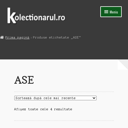
Sari
Sari
Meniu
la
la
navigare
conținut
Acasa
Prima pagină
Produse etichetate „ASE”
Extinde
Magazin
meniul
copil
Capsula Timpului
Blog
ASE
Contact
Sortat
Afișez toate cele 4 rezultate
după
cele
mai