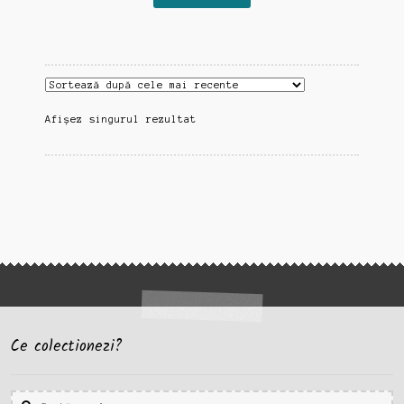
Afișez singurul rezultat
Ce colectionezi?
Caută
Caută