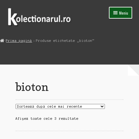
Sari
Sari
Meniu
la
la
navigare
conținut
Acasa
Prima pagină
Produse etichetate „bioton”
Extinde
Magazin
meniul
copil
Capsula Timpului
Blog
bioton
Contact
Sortat
Afișez toate cele 3 rezultate
după
cele
mai