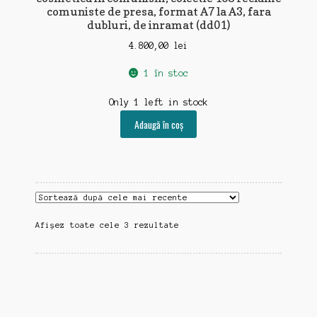
comuniste de presa, format A7 la A3, fara
dubluri, de inramat (dd01)
4.800,00
lei
1 în stoc
Only 1 left in stock
Adaugă în coș
Sortat
Afișez toate cele 3 rezultate
după
cele
mai
recente