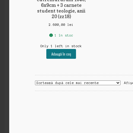
6x9cm + 3 carnete
student teologie, anii
20 (zz18)
2.600,00
lei
1 în stoc
Only 1 left in stock
Adaugă în coș
Afiș