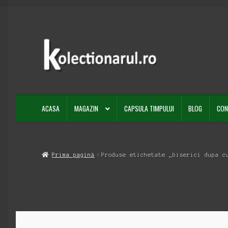
Sari
Sari
la
la
navigare
conținut
ACASA
MAGAZIN
CAPSULA TIMPULUI
BLOG
CON
Prima pagină
Produse etichetate „biserici dupa c