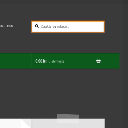
Caută
Caută
tul meu
după:
0,00
lei
0 elemente