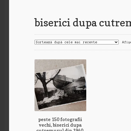
biserici dupa cutr
Afiș
peste 150 fotografii
vechi, biserici dupa
cutremurul din 1940,