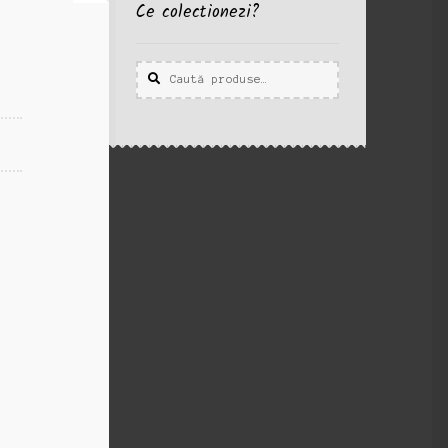
Ce colectionezi?
Caută
Caută
după: