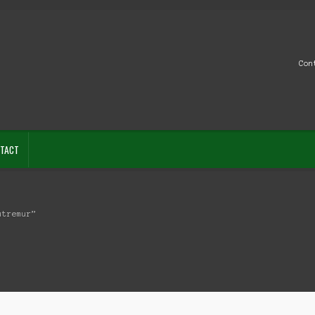
Con
TACT
utremur”