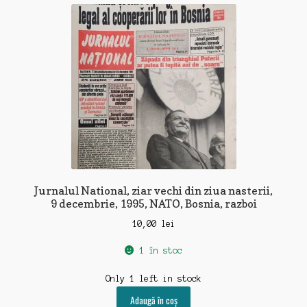
recente
Jurnalul National, ziar vechi din ziua nasterii,
9 decembrie, 1995, NATO, Bosnia, razboi
10,00
lei
1 în stoc
Only 1 left in stock
Adaugă în coș