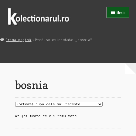
Sari
Sari
Meniu
la
la
navigare
conținut
Acasa
Prima pagină
Produse etichetate „bosnia”
Extinde
Magazin
meniul
copil
Capsula Timpului
Blog
bosnia
Contact
Sortat
Afișez toate cele 2 rezultate
după
cele
mai