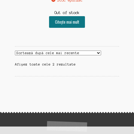
Stoc epuizat
Out of stock
Citește mai mult
Sortat
Afișez toate cele 2 rezultate
după
cele
mai
recente