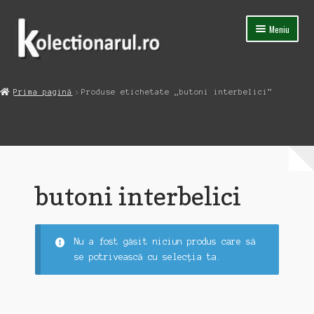
Sari
Sari
Meniu
la
la
navigare
conținut
Acasa
Prima pagină
Produse etichetate „butoni interbelici”
Extinde
Magazin
meniul
copil
Capsula Timpului
Blog
butoni interbelici
Contact
Nu a fost găsit niciun produs care să
se potrivească cu selecția ta.