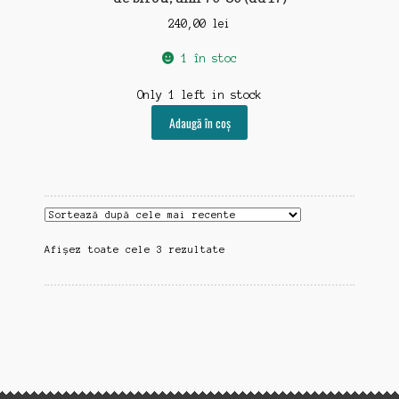
240,00
lei
1 în stoc
Only 1 left in stock
Adaugă în coș
Sortat
Afișez toate cele 3 rezultate
după
cele
mai
recente