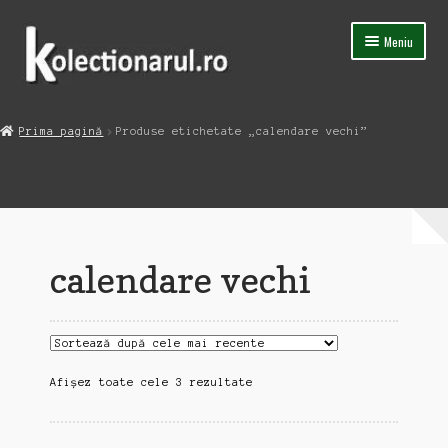
Sari
Sari
Meniu
la
la
navigare
conținut
Acasa
Prima pagină
Produse etichetate „calendare vechi”
Extinde
Magazin
meniul
copil
Capsula Timpului
Blog
calendare vechi
Contact
Sortat
Afișez toate cele 3 rezultate
după
cele
mai