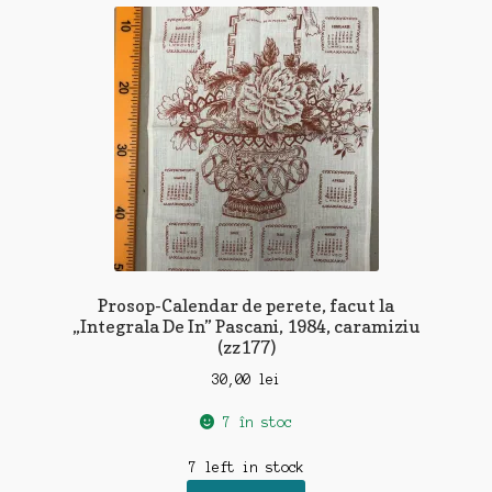
recente
Prosop-Calendar de perete, facut la
„Integrala De In” Pascani, 1984, caramiziu
(zz177)
30,00
lei
7 în stoc
7 left in stock