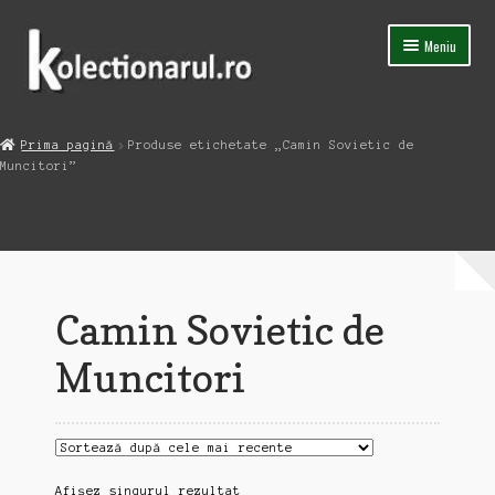
Sari
Sari
Meniu
la
la
navigare
conținut
Acasa
Prima pagină
Produse etichetate „Camin Sovietic de
Extinde
Muncitori”
Magazin
meniul
copil
Capsula Timpului
Blog
Camin Sovietic de
Contact
Muncitori
Afișez singurul rezultat