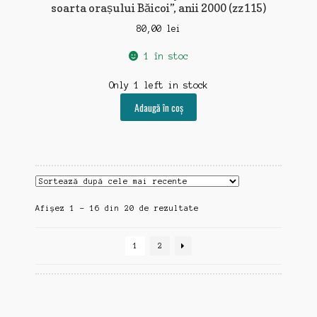
soarta orașului Băicoi”, anii 2000 (zz115)
80,00
lei
1 în stoc
Only 1 left in stock
Adaugă în coș
Sortat
Afișez 1 - 16 din 20 de rezultate
după
cele
1
2
mai
recente