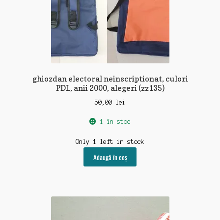
ghiozdan electoral neinscriptionat, culori
PDL, anii 2000, alegeri (zz135)
50,00
lei
1 în stoc
Only 1 left in stock
Adaugă în coș