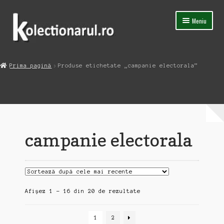
Sari
Sari
Meniu
la
la
navigare
conținut
Acasa
Prima pagină
Produse etichetate „campanie electorala”
Extinde
Magazin
meniul
copil
Capsula Timpului
Blog
campanie electorala
Contact
Sortat
Afișez 1 - 16 din 20 de rezultate
după
cele
1
2
mai