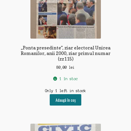
„Ponta presedinte”, ziar electoral Unirea
Romanilor, anii 2000, ziar primul numar
(zz115)
80,00
lei
1 în stoc
Only 1 left in stock
Adaugă în coș