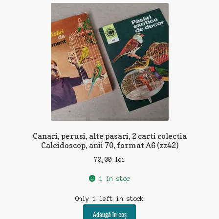
recente
Canari, perusi, alte pasari, 2 carti colectia
Caleidoscop, anii 70, format A6 (zz42)
70,00
lei
1 în stoc
Only 1 left in stock
Adaugă în coș