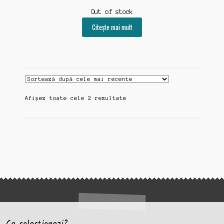
Out of stock
Citește mai mult
Sortat
Afișez toate cele 2 rezultate
după
cele
mai
recente