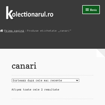
Sari
Sari
Meniu
la
la
navigare
conținut
Acasa
Prima pagină
Produse etichetate „canari”
Extinde
Magazin
meniul
copil
Capsula Timpului
Blog
canari
Contact
Sortat
Afișez toate cele 2 rezultate
după
cele
mai