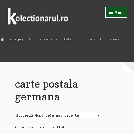
Sari
Sari
Meniu
la
la
navigare
conținut
Acasa
Prima pagină
Produse etichetate „carte postala germana”
Extinde
Magazin
meniul
copil
Capsula Timpului
Blog
carte postala
Contact
germana
Afișez singurul rezultat