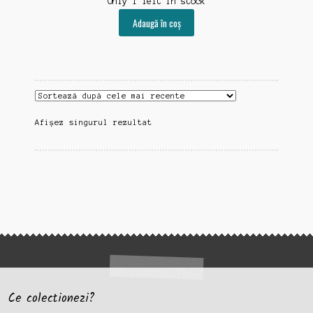
Only 1 left in stock
Adaugă în coș
Afișez singurul rezultat
Ce colectionezi?