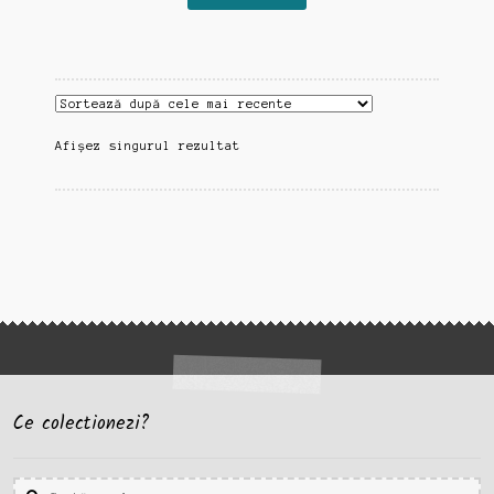
Afișez singurul rezultat
Ce colectionezi?
Caută
Caută