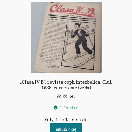
„Clasa IV B”, revista copii interbelica, Cluj,
1935, cercetasie (zz94)
90,00
lei
1 în stoc
Only 1 left in stock
Adaugă în coș