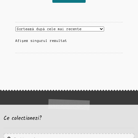
Afișez singurul rezultat
Ce colectionezi?
Caută
Caută