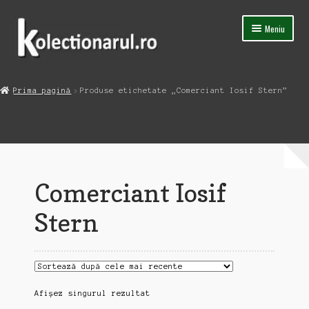
Sari
Sari
Meniu
la
la
navigare
conținut
Acasa
Prima pagină
Produse etichetate „Comerciant Iosif Stern”
Extinde
Magazin
meniul
copil
Capsula Timpului
Blog
Comerciant Iosif
Contact
Stern
Afișez singurul rezultat