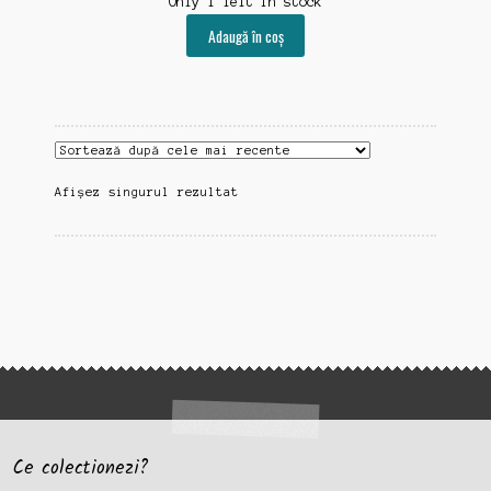
Only 1 left in stock
Adaugă în coș
Afișez singurul rezultat
Ce colectionezi?