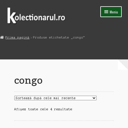
Sari
Sari
Meniu
la
la
navigare
conținut
Acasa
Prima pagină
Produse etichetate „congo”
Extinde
Magazin
meniul
copil
Capsula Timpului
Blog
congo
Contact
Sortat
Afișez toate cele 4 rezultate
după
cele
mai