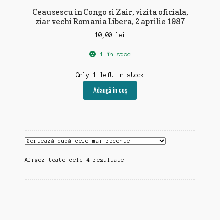
Ceausescu in Congo si Zair, vizita oficiala,
ziar vechi Romania Libera, 2 aprilie 1987
10,00
lei
1 în stoc
Only 1 left in stock
Adaugă în coș
Sortat
Afișez toate cele 4 rezultate
după
cele
mai
recente