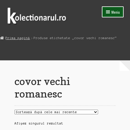
Sari
Sari
Meniu
la
la
navigare
conținut
Acasa
Prima pagină
Produse etichetate „covor vechi romanesc”
Extinde
Magazin
meniul
copil
Capsula Timpului
Blog
covor vechi
Contact
romanesc
Afișez singurul rezultat