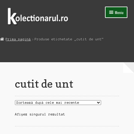
Sari
Sari
Meniu
la
la
navigare
conținut
Acasa
Prima pagină
Produse etichetate „cutit de unt”
Extinde
Magazin
meniul
copil
Capsula Timpului
Blog
cutit de unt
Contact
Afișez singurul rezultat