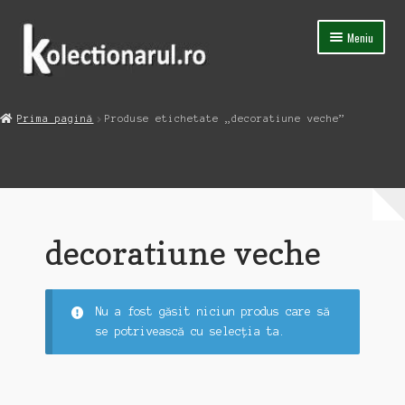
Sari
Sari
Meniu
la
la
navigare
conținut
Acasa
Prima pagină
Produse etichetate „decoratiune veche”
Extinde
Magazin
meniul
copil
Capsula Timpului
Blog
decoratiune veche
Contact
Nu a fost găsit niciun produs care să
se potrivească cu selecția ta.