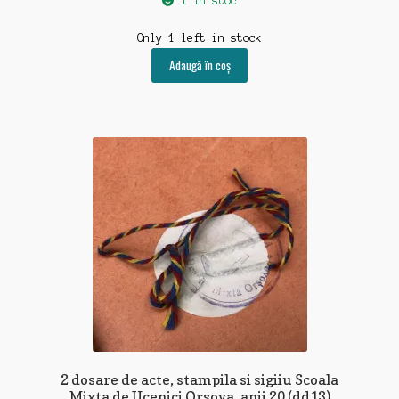
1 în stoc
Only 1 left in stock
Adaugă în coș
2 dosare de acte, stampila si sigiiu Scoala
Mixta de Ucenici Orsova, anii 20 (dd13)