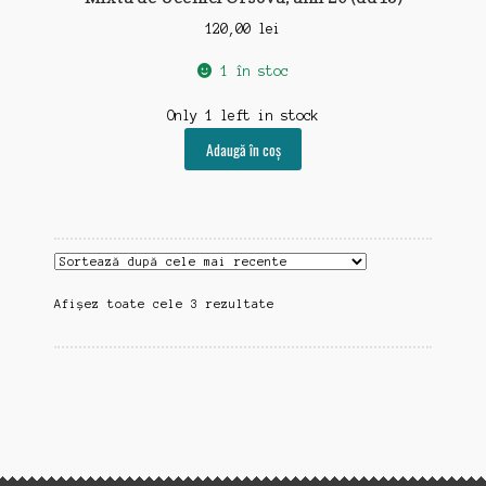
120,00
lei
1 în stoc
Only 1 left in stock
Adaugă în coș
Sortat
Afișez toate cele 3 rezultate
după
cele
mai
recente