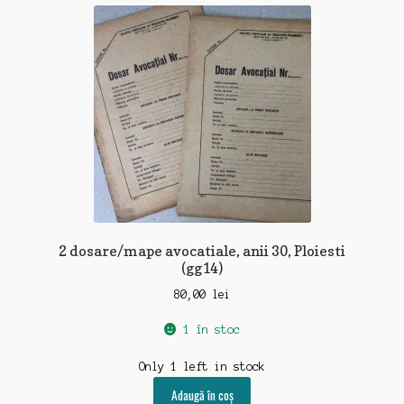
recente
2 dosare/mape avocatiale, anii 30, Ploiesti
(gg14)
80,00
lei
1 în stoc
Only 1 left in stock
Adaugă în coș