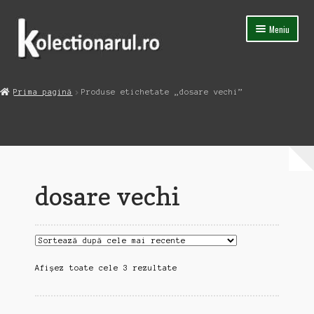
Sari
Sari
Meniu
la
la
navigare
conținut
Acasa
Prima pagină
Produse etichetate „dosare vechi”
Extinde
Magazin
meniul
copil
Capsula Timpului
Blog
dosare vechi
Contact
Sortat
Afișez toate cele 3 rezultate
după
cele
mai