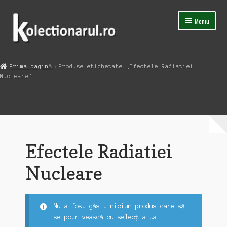
Sari
Sari
Meniu
la
la
navigare
conținut
Acasa
Prima pagină
Produse etichetate „Efectele Radiatiei
Extinde
Nucleare”
Magazin
meniul
copil
Capsula Timpului
Blog
Efectele Radiatiei
Contact
Nucleare
Nu a fost găsit niciun produs care să
se potrivească cu selecția ta.