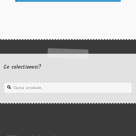
Ce colectionezi?
Caută
Caută
după: