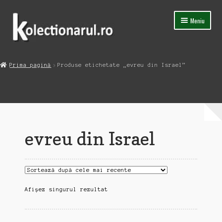
Sari
Sari
Meniu
la
la
navigare
conținut
Acasa
Prima pagină
Produse etichetate „evreu din Israel”
Extinde
Magazin
meniul
copil
Capsula Timpului
Blog
evreu din Israel
Contact
Afișez singurul rezultat