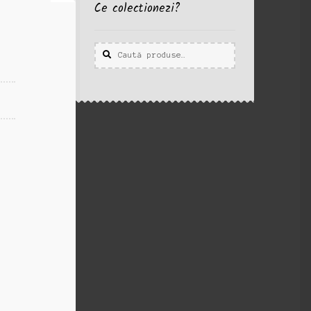
Ce colectionezi?
Caută
Caută
după: