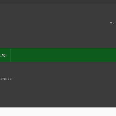
Con
TACT
tampile”