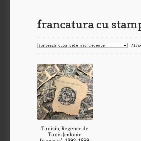
francatura cu stam
Afiș
Tunisia, Regence de
Tunis (colonie
franceza), 1893-1899,