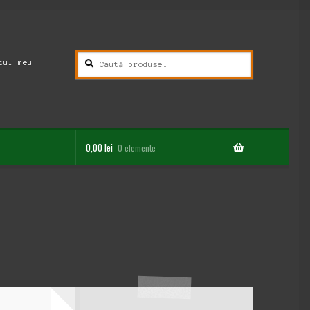
Caută
Caută
tul meu
după:
0,00
lei
0 elemente