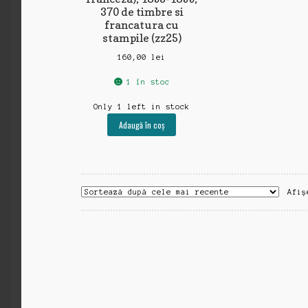
370 de timbre si
francatura cu
stampile (zz25)
160,00
lei
1 în stoc
Only 1 left in stock
Adaugă în coș
Afiș