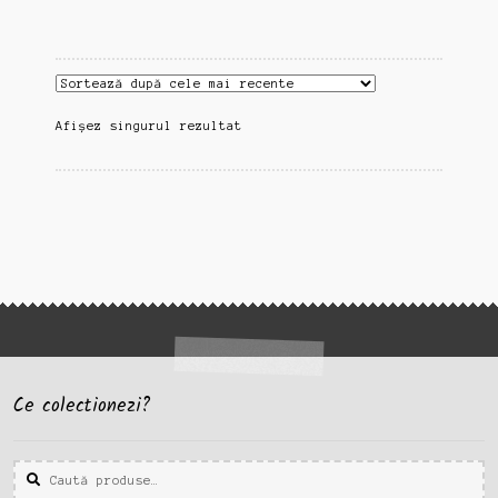
Afișez singurul rezultat
Ce colectionezi?
Caută
Caută
după: