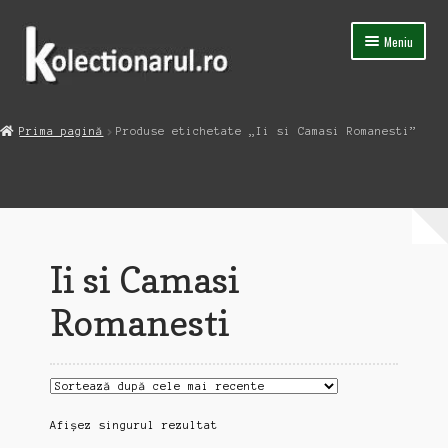
Sari
Sari
Meniu
la
la
navigare
conținut
Acasa
Prima pagină
Produse etichetate „Ii si Camasi Romanesti”
Extinde
Magazin
meniul
copil
Capsula Timpului
Blog
Ii si Camasi
Contact
Romanesti
Afișez singurul rezultat