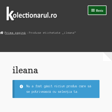
Sari
Sari
Meniu
la
la
navigare
conținut
Acasa
Prima pagină
Produse etichetate „ileana”
Extinde
Magazin
meniul
copil
Capsula Timpului
Blog
ileana
Contact
Nu a fost găsit niciun produs care să
se potrivească cu selecția ta.