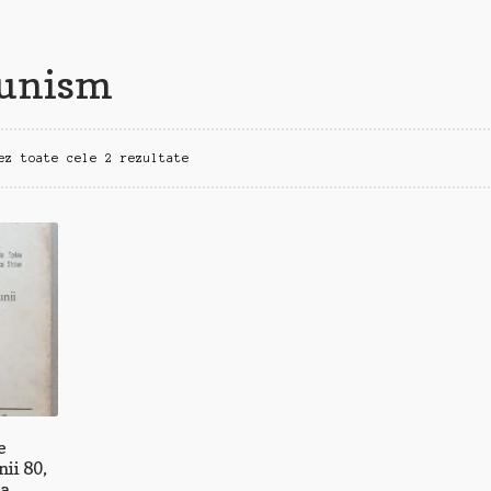
munism
Sortat
ez toate cele 2 rezultate
după
cele
mai
recente
e
ii 80,
la