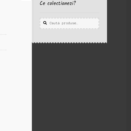
Ce colectionezi?
Caută
Caută
după: