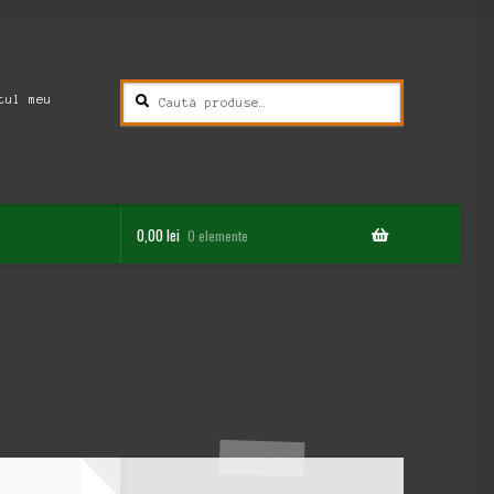
Caută
Caută
tul meu
după:
0,00
lei
0 elemente