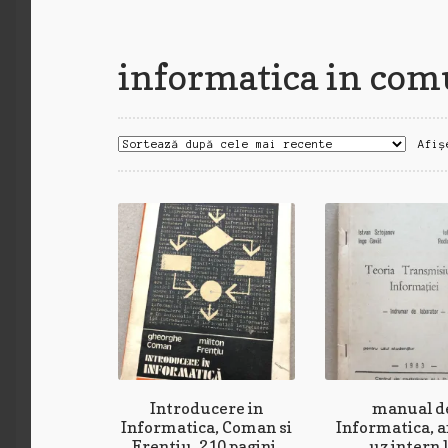
informatica in co
Afiș
Introducere in
manual d
Informatica, Coman si
Informatica, an
Frentiu, 210 pagini,
uz intern 