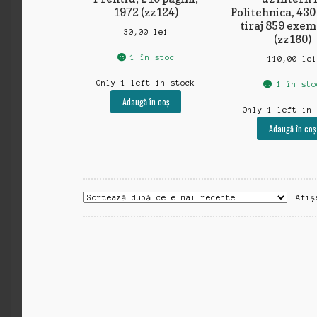
1972 (zz124)
Politehnica, 430
tiraj 859 exe
30,00
lei
(zz160)
1 în stoc
110,00
le
Only 1 left in stock
1 în sto
Adaugă în coș
Only 1 left in
Adaugă în coș
Afiș