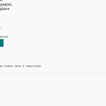
 pagini,
mplare
i
c
 stock
Sortat
ez toate cele 2 rezultate
după
cele
mai
recente