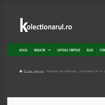
Sari
Sari
la
la
navigare
conținut
ACASA
MAGAZIN
CAPSULA TIMPULUI
BLOG
CON
Prima pagină
Produse etichetate „informatica in 