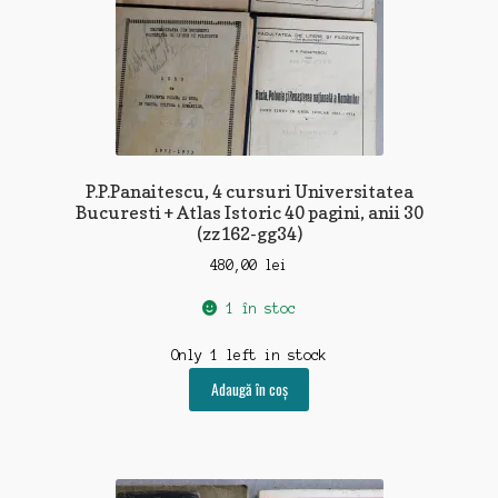
P.P.Panaitescu, 4 cursuri Universitatea
Bucuresti + Atlas Istoric 40 pagini, anii 30
(zz162-gg34)
480,00
lei
1 în stoc
Only 1 left in stock
Adaugă în coș