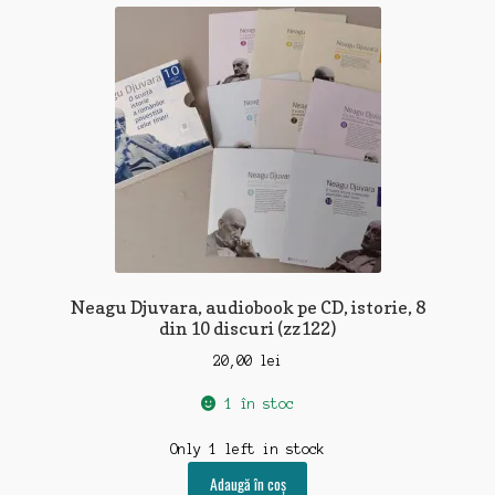
recente
Neagu Djuvara, audiobook pe CD, istorie, 8
din 10 discuri (zz122)
20,00
lei
1 în stoc
Only 1 left in stock
Adaugă în coș