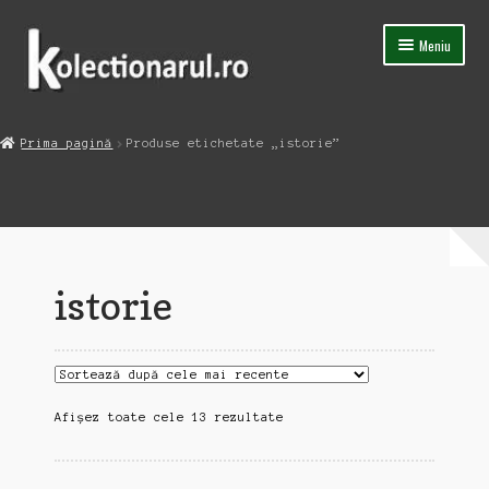
Sari
Sari
Meniu
la
la
navigare
conținut
Acasa
Prima pagină
Produse etichetate „istorie”
Extinde
Magazin
meniul
copil
Capsula Timpului
Blog
istorie
Contact
Sortat
Afișez toate cele 13 rezultate
după
cele
mai