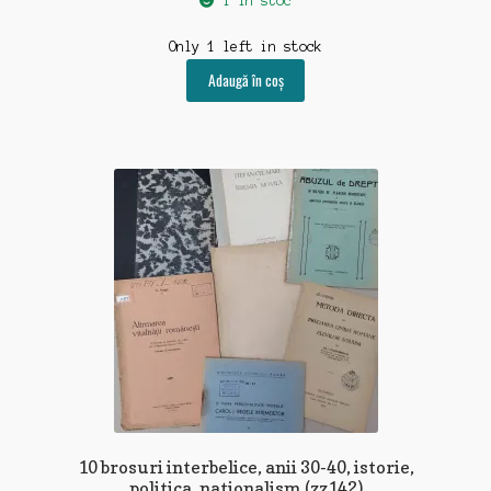
1 în stoc
Only 1 left in stock
Adaugă în coș
10 brosuri interbelice, anii 30-40, istorie,
politica, nationalism (zz142)