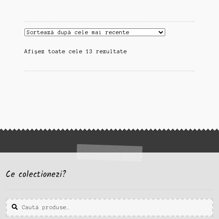
Sortat
Afișez toate cele 13 rezultate
după
cele
mai
recente
Ce colectionezi?
Caută
Caută
după: