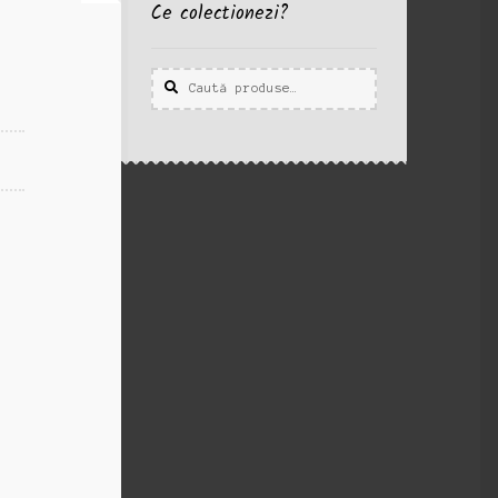
Ce colectionezi?
Caută
Caută
după: