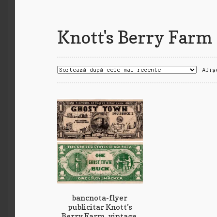
Knott's Berry Farm
Afiș
bancnota-flyer
publicitar Knott’s
Berry Farm, vintage,