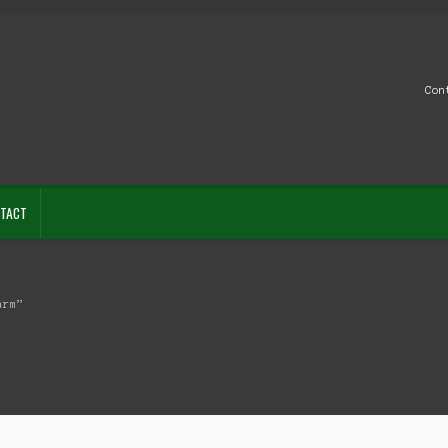
Con
TACT
arm”