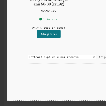
anii 50-60 (zz192)
90,00
lei
1 în stoc
Only 1 left in stock
Adaugă în coș
Afiș