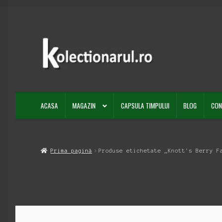
Sari
Sari
la
la
navigare
conținut
ACASA
MAGAZIN
CAPSULA TIMPULUI
BLOG
CON
Prima pagină
Produse etichetate „Knott's Berry F