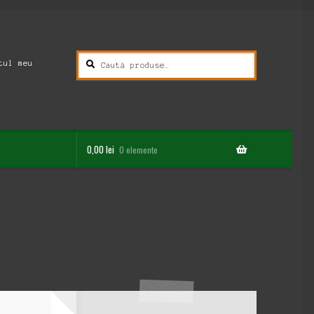
Caută
Caută
tul meu
după:
0,00
lei
0 elemente