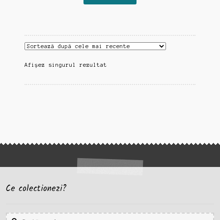
Afișez singurul rezultat
Ce colectionezi?
Caută
Caută