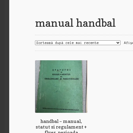
manual handbal
Afiș
handbal – manual,
statut si regulament +
flyer, perioada