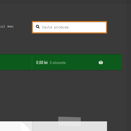
Caută
Caută
tul meu
după:
0,00
lei
0 elemente