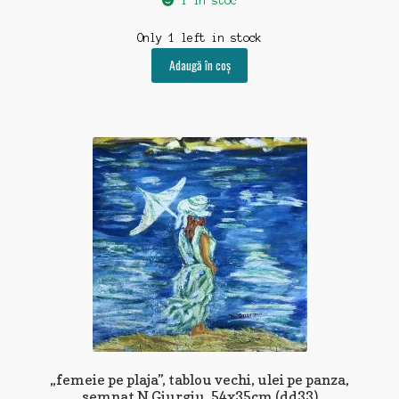
1 în stoc
Only 1 left in stock
Adaugă în coș
„femeie pe plaja”, tablou vechi, ulei pe panza,
semnat N Giurgiu, 54x35cm (dd33)