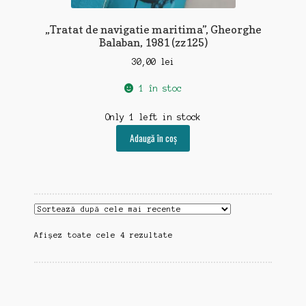
„Tratat de navigatie maritima”, Gheorghe
Balaban, 1981 (zz125)
30,00
lei
1 în stoc
Only 1 left in stock
Adaugă în coș
Sortat
Afișez toate cele 4 rezultate
după
cele
mai
recente