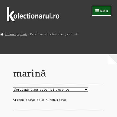
Sari
Sari
Meniu
la
la
navigare
conținut
Acasa
Prima pagină
Produse etichetate „marină”
Extinde
Magazin
meniul
copil
Capsula Timpului
Blog
marină
Contact
Sortat
Afișez toate cele 4 rezultate
după
cele
mai