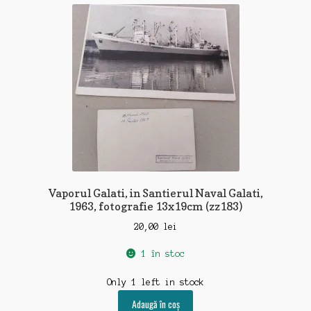
recente
Vaporul Galati, in Santierul Naval Galati,
1963, fotografie 13x19cm (zz183)
20,00
lei
1 în stoc
Only 1 left in stock
Adaugă în coș