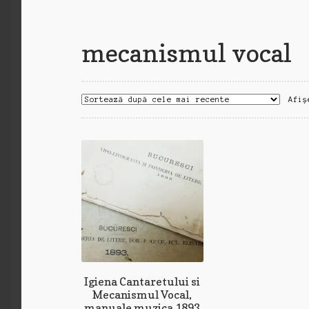
mecanismul vocal
Afiș
Igiena Cantaretului si
Mecanismul Vocal,
manuale muzica 1893