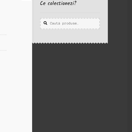
Ce colectionezi?
Caută
Caută
după: