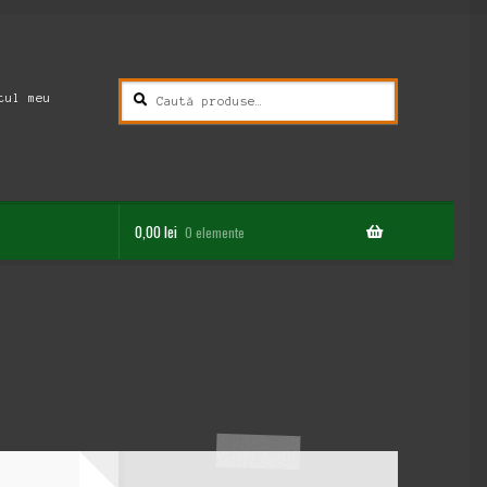
Caută
Caută
tul meu
după:
0,00
lei
0 elemente