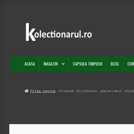
Sari
Sari
la
la
navigare
conținut
ACASA
MAGAZIN
CAPSULA TIMPULUI
BLOG
CON
Prima pagină
Produse etichetate „mecanismul voca