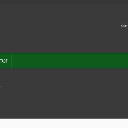
Con
TACT
l”