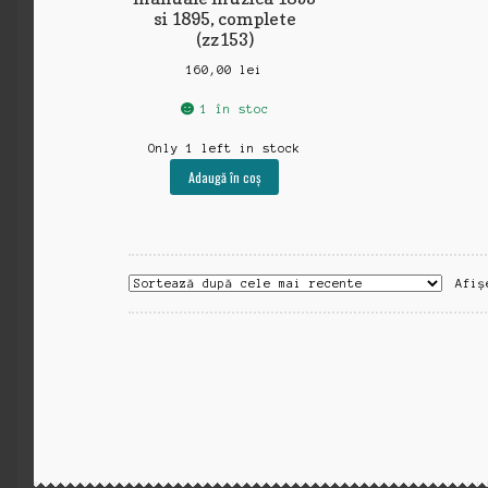
si 1895, complete
(zz153)
160,00
lei
1 în stoc
Only 1 left in stock
Adaugă în coș
Afiș