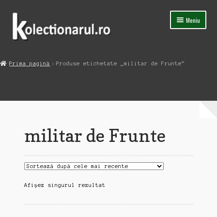
Sari
Sari
Meniu
la
la
navigare
conținut
Acasa
Prima pagină
Produse etichetate „militar de Frunte”
Extinde
Magazin
meniul
copil
Capsula Timpului
Blog
militar de Frunte
Contact
Afișez singurul rezultat