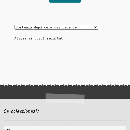
Afișez singurul rezultat
Ce colectionezi?
Caută
Caută