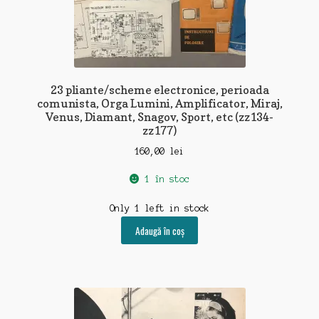
23 pliante/scheme electronice, perioada
comunista, Orga Lumini, Amplificator, Miraj,
Venus, Diamant, Snagov, Sport, etc (zz134-
zz177)
160,00
lei
1 în stoc
Only 1 left in stock
Adaugă în coș