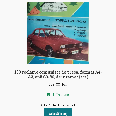
recente
150 reclame comuniste de presa, format A4-
A3, anii 60-80, de inramat (acs)
380,00
lei
1 în stoc
Only 1 left in stock
Adaugă în coș