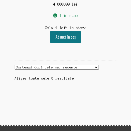
4.800,00
lei
1 în stoc
Only 1 left in stock
Adaugă în coș
Sortat
Afișez toate cele 8 rezultate
după
cele
mai
recente