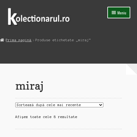
Sari
Sari
Meniu
la
la
navigare
conținut
Acasa
Prima pagină
Produse etichetate „miraj”
Extinde
Magazin
meniul
copil
Capsula Timpului
Blog
miraj
Contact
Sortat
Afișez toate cele 8 rezultate
după
cele
mai